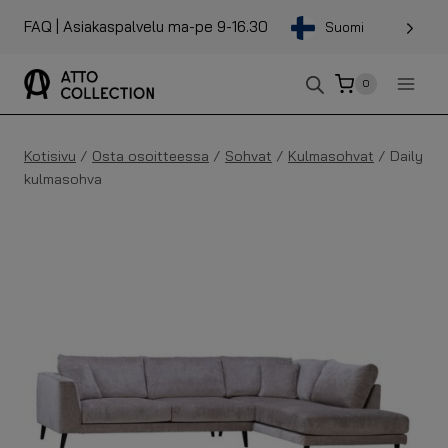
Sisältöön
FAQ
| Asiakaspalvelu ma-pe 9-16.30
Suomi
0
Kotisivu
/
Osta osoitteessa
/
Sohvat
/
Kulmasohvat
/
Daily
kulmasohva