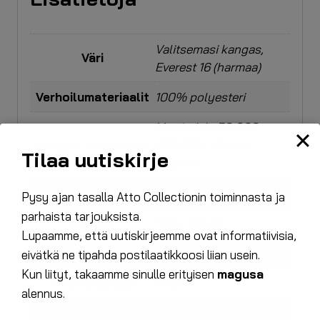
Valitsemasi kangas,
Väri
Everest 16 (harmaa)
Verhoilumateriaalit
100% polyesteri
Martindale 50,000
Kangas martindale
100,000 - XNUMX
Tilaa uutiskirje
XNUMX
Leveys
286 cm
Pysy ajan tasalla Atto Collectionin toiminnasta ja
parhaista tarjouksista.
Syvyys
103 / 210 cm
Lupaamme, että uutiskirjeemme ovat informatiivisia,
Korkeus
86 cm
eivätkä ne tipahda postilaatikkoosi liian usein.
Kun liityt, takaamme sinulle erityisen
magusa
Istumasyvyys
67 cm
alennus.
Istumakorkeus
45 cm