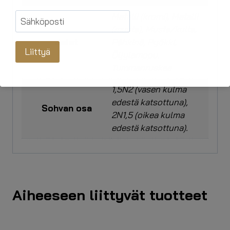
Metalli (kromi), Metalli
(musta), Musta/kulta,
Jalat
Pähkinä, Pyökki,
Liittyä
Öljylamppu,
Tummanruskea
1,5N2 (vasen kulma
edestä katsottuna),
Sohvan osa
2N1,5 (oikea kulma
edestä katsottuna).
Aiheeseen liittyvät tuotteet