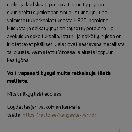
runko ja kodikkaat, pörröiset istuintyynyt on
suunniteltu syleilemään sinua. Istuintyynyt on
valmistettu korkealaatuisesta HR35-porolone-
kuidusta ja selkätyynyt on täytetty porolone- ja
avokuidun sekoituksella. Istuin- ja selkätyynyissä on
irrotettavat päälliset. Jalat ovat saatavana metallista
tai puusta. Valmistettu Virossa ja alusta loppuun
käsityönä.
Voit vapaasti kysyä muita ratkaisuja tästä
mallista.
Mitat näkyy lisätiedoissa.
Löydät laajan valikoiman kankaita
täältä!
https://atto.ee/kangaste-varvid/