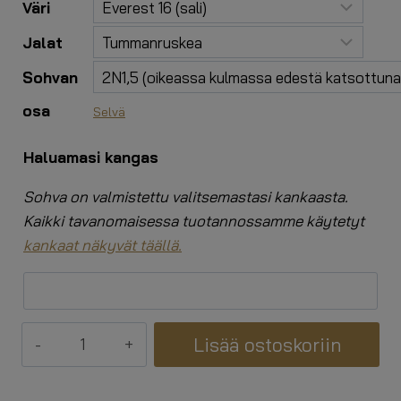
Väri
Jalat
Sohvan
osa
Selvä
Haluamasi kangas
Sohva on valmistettu valitsemastasi kankaasta.
Kaikki tavanomaisessa tuotannossamme käytetyt
kankaat näkyvät täällä.
Päivittäinen
Lisää ostoskoriin
kulmasohva
määrä