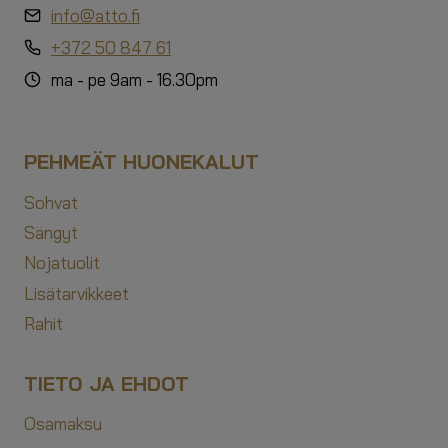
info@atto.fi
+372 50 847 61
ma - pe 9am - 16.30pm
PEHMEÄT HUONEKALUT
Sohvat
Sängyt
Nojatuolit
Lisätarvikkeet
Rahit
TIETO JA EHDOT
Osamaksu