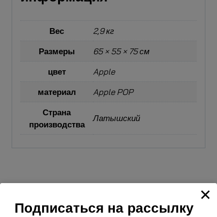
Вес
2,9 кг
Размеры
65 × 55 × 75 см
цвет
Apple
материал
Apple POP
Страна
Латышский
производства
Сопутствующие товары
Подписаться на рассылку